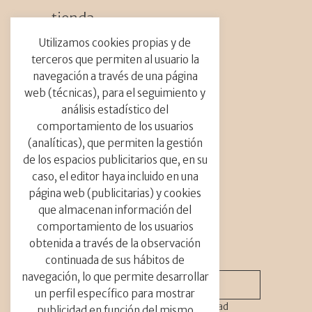
tienda_
Flores Secas
Utilizamos cookies propias y de
Talleres
terceros que permiten al usuario la
Caja DIY
navegación a través de una página
web (técnicas), para el seguimiento y
contacto_
análisis estadístico del
comportamiento de los usuarios
info@abrilfloresmil.es
(analíticas), que permiten la gestión
Tel.: +34 691 729 187
Calle Carrer Provenza, 273
de los espacios publicitarios que, en su
08008 Barcelona
caso, el editor haya incluido en una
página web (publicitarias) y cookies
que almacenan información del
comportamiento de los usuarios
newsletter_
obtenida a través de la observación
continuada de sus hábitos de
navegación, lo que permite desarrollar
un perfil específico para mostrar
He leído y acepto
política privacidad
publicidad en función del mismo