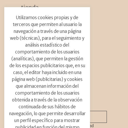
tienda_
Flores Secas
Utilizamos cookies propias y de
Talleres
terceros que permiten al usuario la
Caja DIY
navegación a través de una página
web (técnicas), para el seguimiento y
contacto_
análisis estadístico del
comportamiento de los usuarios
info@abrilfloresmil.es
(analíticas), que permiten la gestión
Tel.: +34 691 729 187
letras de flor
Calle Carrer Provenza, 273
de los espacios publicitarios que, en su
08008 Barcelona
caso, el editor haya incluido en una
preservada
página web (publicitarias) y cookies
que almacenan información del
flores secas
comportamiento de los usuarios
newsletter_
obtenida a través de la observación
Las letras de flores secas y preservadas están
continuada de sus hábitos de
hechas a mano cuidadosamente. Realizamos
navegación, lo que permite desarrollar
la forma artesanalmente y decoramos la
un perfil específico para mostrar
esponja meticulosamente con pequeñas
He leído y acepto
política privacidad
publicidad en función del mismo