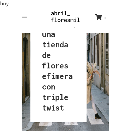
-
huy
Proyecto
0
Trímera,
una
tienda
de
flores
efímera
con
triple
twist