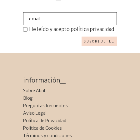
He leído y acepto
política privacidad
Últimas entradas_
Instalación floral
Una boda con aires
sostenible de gran
información_
Trímera, una tienda
del Empordà
formato
Sobre Abril
de flores efímera con
Categorías_
Blog
triple twist
Preguntas frecuentes
Comunidad floral
Aviso Legal
Festival de flores
Política de Privacidad
Flores
Política de Cookies
Parques y jardines
Términos y condiciones