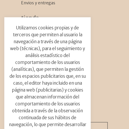
Proyecto
Envios y entregas
Viajes
tienda_
Etiquetas_
Flores Secas
Utilizamos cookies propias y de
Talleres
terceros que permiten al usuario la
Activismo floral
Barcelona
boda
Caja DIY
navegación a través de una página
botánio
bulbos
cabalgada de flores
web (técnicas), para el seguimiento y
carrozas de flores
ceremonia
contacto_
análisis estadístico del
Ciudades
colores
Cultura floral
comportamiento de los usuarios
decoración catedral
info@abrilfloresmil.es
(analíticas), que permiten la gestión
Tel.: +34 691 729 187
decoración con flores
decoración iglesia
Calle Carrer Provenza, 273
de los espacios publicitarios que, en su
flor del mes
flores
flores del mundo
08008 Barcelona
caso, el editor haya incluido en una
flores raras
flores tropiclaes
floristas
página web (publicitarias) y cookies
floristería
floristería sostenible
que almacenan información del
Guerrilla floral
Holanda
Instalación
comportamiento de los usuarios
instalación floral
instalación gran escala
newsletter_
obtenida a través de la observación
jardín
Madrid
navidad
nofloralfoam
continuada de sus hábitos de
orquídeas
paniculata
parade de flores
navegación, lo que permite desarrollar
Países
photoshooting