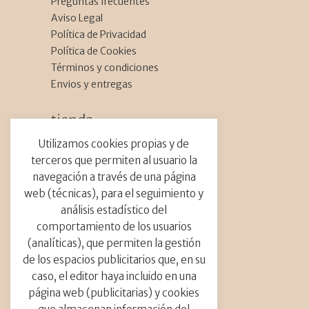
Preguntas frecuentes
Comunidad floral
Aviso Legal
Festival de flores
Política de Privacidad
Flores
Política de Cookies
Parques y jardines
Términos y condiciones
Proyecto
Envios y entregas
Viajes
tienda_
Etiquetas_
Flores Secas
Utilizamos cookies propias y de
Talleres
terceros que permiten al usuario la
Activismo floral
Barcelona
boda
Caja DIY
navegación a través de una página
botánio
bulbos
cabalgada de flores
web (técnicas), para el seguimiento y
carrozas de flores
ceremonia
contacto_
análisis estadístico del
Ciudades
colores
Cultura floral
comportamiento de los usuarios
decoración catedral
info@abrilfloresmil.es
(analíticas), que permiten la gestión
Tel.: +34 691 729 187
decoración con flores
decoración iglesia
Calle Carrer Provenza, 273
de los espacios publicitarios que, en su
flor del mes
flores
flores del mundo
08008 Barcelona
caso, el editor haya incluido en una
flores raras
flores tropiclaes
floristas
página web (publicitarias) y cookies
floristería
floristería sostenible