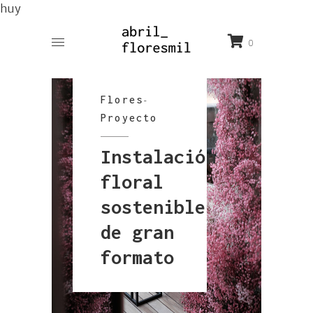
huy
0
Flores
-
Proyecto
Instalación
floral
sostenible
de gran
formato