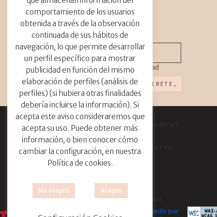
que almacenan información del
Guerrilla floral
Holanda
Instalación
comportamiento de los usuarios
instalación floral
instalación gran escala
newsletter_
obtenida a través de la observación
jardín
Madrid
navidad
nofloralfoam
continuada de sus hábitos de
orquídeas
paniculata
parade de flores
navegación, lo que permite desarrollar
Países
photoshooting
un perfil específico para mostrar
punto de venta
ramo de novia
He leído y acepto
política privacidad
publicidad en función del mismo
Ramos de flores
shooting
Singapur
elaboración de perfiles (análisis de
sostenibilidad
tailandia
tienda
perfiles) (si hubiera otras finalidades
tulipanes
debería incluirse la información). Si
acepta este aviso consideraremos que
“Las flores son un bien para ti, para tu alma y
acepta su uso. Puede obtener más
para tu casa.
información, o bien conocer cómo
¡Consiéntete y ofrécete flores de vez en
cambiar la configuración, en nuestra
cuando!”
Política de cookies.
No acepto
Acepto
Desarrollo web por Remedios Fdez