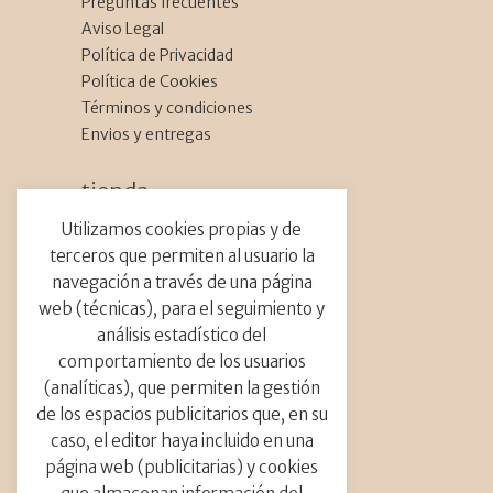
Preguntas frecuentes
Comunidad floral
Aviso Legal
Festival de flores
Política de Privacidad
Flores
Política de Cookies
Parques y jardines
Términos y condiciones
Proyecto
Envios y entregas
Viajes
tienda_
Etiquetas_
Flores Secas
Utilizamos cookies propias y de
Talleres
terceros que permiten al usuario la
Activismo floral
Barcelona
boda
Caja DIY
navegación a través de una página
botánio
bulbos
cabalgada de flores
web (técnicas), para el seguimiento y
carrozas de flores
ceremonia
contacto_
análisis estadístico del
Ciudades
colores
Cultura floral
comportamiento de los usuarios
decoración catedral
info@abrilfloresmil.es
(analíticas), que permiten la gestión
Tel.: +34 691 729 187
decoración con flores
decoración iglesia
Calle Carrer Provenza, 273
de los espacios publicitarios que, en su
flor del mes
flores
flores del mundo
08008 Barcelona
caso, el editor haya incluido en una
flores raras
flores tropiclaes
floristas
página web (publicitarias) y cookies
floristería
floristería sostenible