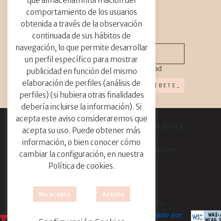
que almacenan información del
Guerrilla floral
Holanda
Instalación
comportamiento de los usuarios
instalación floral
instalación gran escala
newsletter_
obtenida a través de la observación
jardín
Madrid
navidad
nofloralfoam
continuada de sus hábitos de
orquídeas
paniculata
parade de flores
navegación, lo que permite desarrollar
Países
photoshooting
un perfil específico para mostrar
punto de venta
ramo de novia
He leído y acepto
política privacidad
publicidad en función del mismo
Ramos de flores
shooting
Singapur
elaboración de perfiles (análisis de
sostenibilidad
tailandia
tienda
perfiles) (si hubiera otras finalidades
tulipanes
debería incluirse la información). Si
acepta este aviso consideraremos que
“Las flores son un bien para ti, para tu alma y
acepta su uso. Puede obtener más
para tu casa.
información, o bien conocer cómo
¡Consiéntete y ofrécete flores de vez en
cambiar la configuración, en nuestra
cuando!”
Política de cookies.
No acepto
Acepto
Desarrollo web por Remedios Fdez