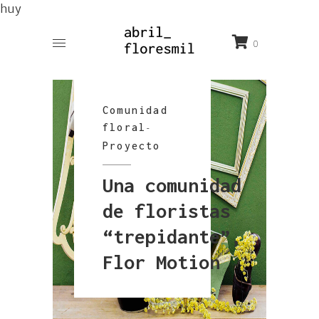
huy
0
Comunidad
floral
-
Proyecto
Una comunidad
de floristas
“trepidante”,
Flor Motion